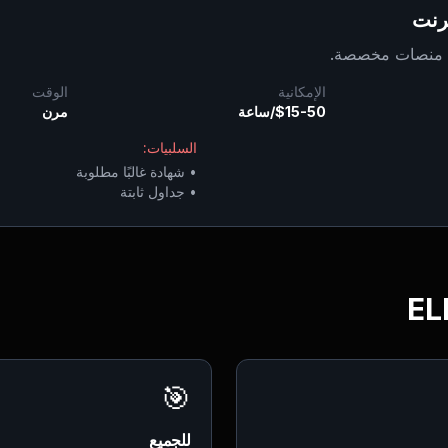
ترنت
لى منصات مخصصة.
الإمكانية
الوقت
$15-50/ساعة
مرن
السلبيات:
•
شهادة غالبًا مطلوبة
•
جداول ثابتة
🎯
للجميع