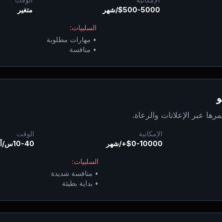
$500-5000/شهر
متغير
السلبيات:
•
مهارات مطلوبة
•
منافسة
و
ها عبر الإعلانات والرعاة.
الإمكانية
الوقت
$0-10000+/شهر
10-40س/أسبوع
السلبيات:
•
منافسة شديدة
•
بداية بطيئة