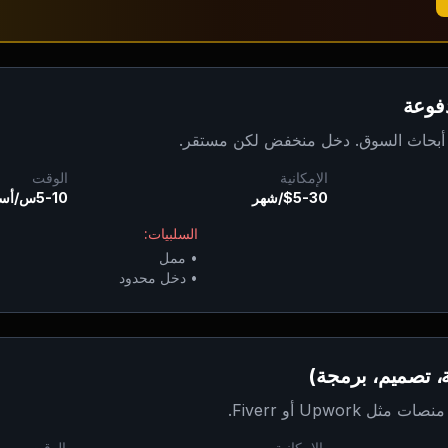
فوعة
بحاث السوق. دخل منخفض لكن مستقر.
الإمكانية
الوقت
$5-30/شهر
5-10س/أسبوع
السلبيات:
•
ممل
•
دخل محدود
ة، تصميم، برمجة)
Upwork أو Fiverr.
الإمكانية
الوقت