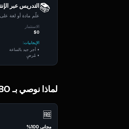
📚
التدريس عبر الإن
علّم مادة أو لغة ع
الاستثمار
$0
الإيجابيات:
•
أجر جيد بالساعة
•
مُرضٍ
لماذا نوصي بـ ELBO
🆓
مجاني 100%