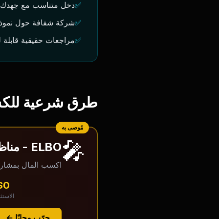
✅
دخل متناسب مع جهدك (
✅
شركة شفافة حول نموذج
✅
مراجعات حقيقية قابلة 
طرق شرعية للكس
مُوصى به
🎤
ELBO - مناظرات مدفوعة
اكسب المال بمشاركة آرائك حول مواضيع راه
$0
الاستث
جرّب مجانًا ←