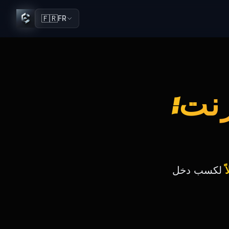
🇫🇷
FR
نت:
لكسب دخل