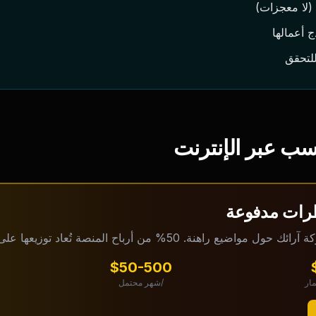
لا معجزات)
 أعمالها
للتحقق
ب عبر الإنترنت
نة. 50% من أرباح المنصة تُعاد توزيعها على المجتمع كل أسبوع.
$50-500
مار
/شهر محتمل