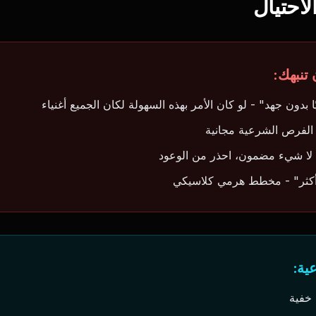
الاحتيال
تنبهك:
ا شيء مضمون، احذر من الوعود
أكثر" - مخطط هرمي كلاسيكي
ية:
خفية