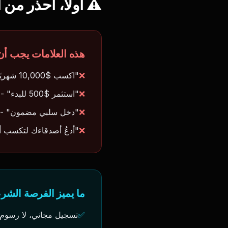
⚠️ أولاً، احذر من 
هذه العلامات يجب أن 
❌
"اكسب $10,000 شهريًا بدون جهد" - لو كان الأمر بهذه السهولة لكان الجميع أغنياء
❌
"استثمر $500 للبدء" - الفرص الشرعية مجانية
❌
"دخل سلبي مضمون" - ل
❌
"أدعُ أصدقاءك لتكسب 
ما يميز الفرصة الشرع
✅
تسجيل مجاني، لا رسوم 