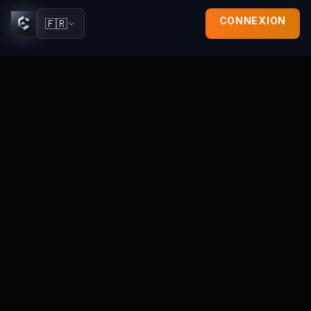
CONNEXION
🇫🇷
1. Introduction
ELBO ("nous", "notre", "ELBO") s\
2. Informations que nous