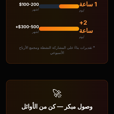
1 ساعة
$100-200
/شهر
/يوم
2+
$300-500+
ساعة
/شهر
/يوم
* تقديرات بناءً على المشاركة النشطة ومجمع الأرباح
الأسبوعي
🚀
وصول مبكر — كن من الأوائل