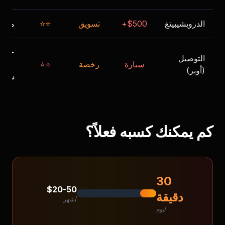
الدروبشيبينغ
$500+
تسويق
⭐⭐
متغي
$15-
التوصيل
سيارة
رخصة
⭐⭐
25/
(أوبر)
ساعة
كم يمكنك كسبه فعلاً؟
30
$20-50
دقيقة
/شهر
/يوم