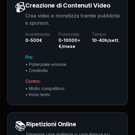
📹
Creazione di Contenuti Video
Crea video e monetizza tramite pubblicita
e sponsor.
Investimento
Potenziale
Tempo
0-500€
0-10000+
10-40h/sett.
€/mese
Pro:
•
Potenziale enorme
•
Creativita
Contro:
•
Molto competitivo
•
Inizio lento
📚
Ripetizioni Online
Insegna una materia o una lingua su