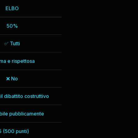
ELBO
50%
✅ Tutti
ma e rispettosa
❌ No
 dibattito costruttivo
ibile pubblicamente
5 (500 punti)