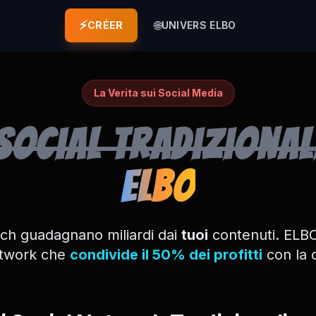
⚡
🌐
CRÉER
UNIVERS ELBO
La Verita sui Social Media
Social Tradizional
ELBO
tech guadagnano miliardi dai
tuoi
contenuti. ELBO
etwork che
condivide il 50% dei profitti
con la 