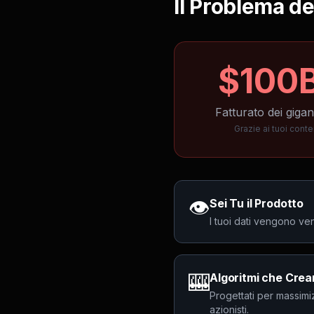
Il Problema de
$100
Fatturato dei gigan
Grazie ai tuoi conte
👁️
Sei Tu il Prodotto
I tuoi dati vengono ven
🎰
Algoritmi che Cre
Progettati per massimi
azionisti.