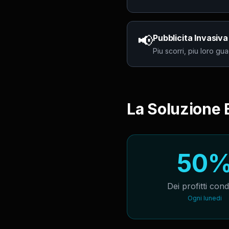
📢
Pubblicita Invasiva
Piu scorri, piu loro gu
La Soluzione
50
Dei profitti condi
Ogni lunedi