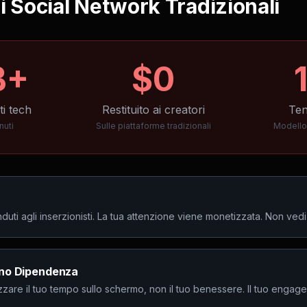
i Social Network Tradizionali
B+
$0
ti tech
Restituito ai creatori
Ten
nuti
Sulle piattaforme tradizionali
Modello 
duti agli inserzionisti. La tua attenzione viene monetizzata. Non ved
ano Dipendenza
zzare il tuo tempo sullo schermo, non il tuo benessere. Il tuo engage