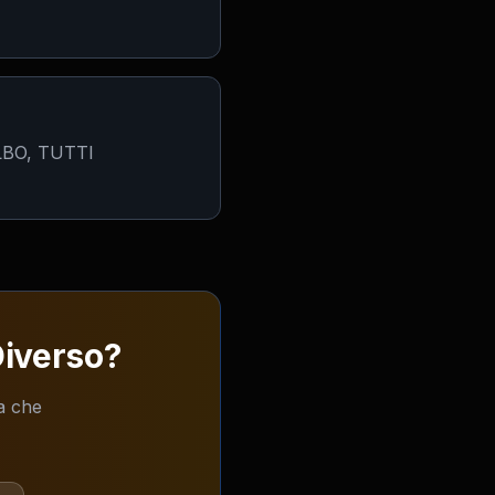
ELBO, TUTTI
Diverso?
ta che