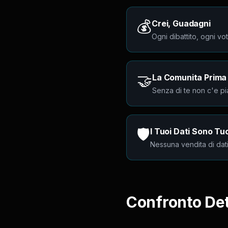
💰
Crei, Guadagni
Ogni dibattito, ogni vo
🤝
La Comunita Prima d
Senza di te non c'e pia
🛡️
I Tuoi Dati Sono Tuo
Nessuna vendita di dati
Confronto Det