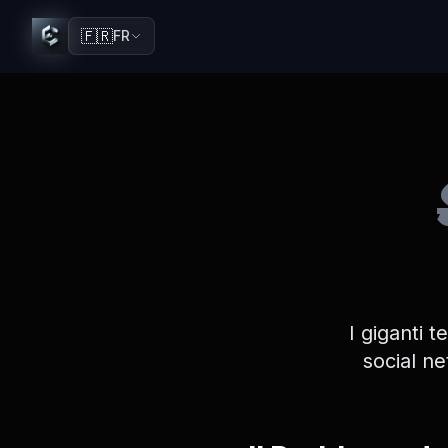
🇫🇷
FR
I giganti 
social n