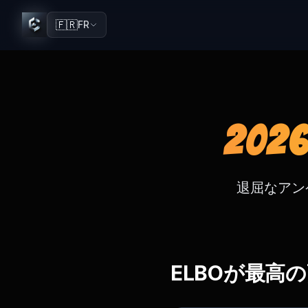
🇫🇷
FR
20
退屈なアン
ELBOが最高