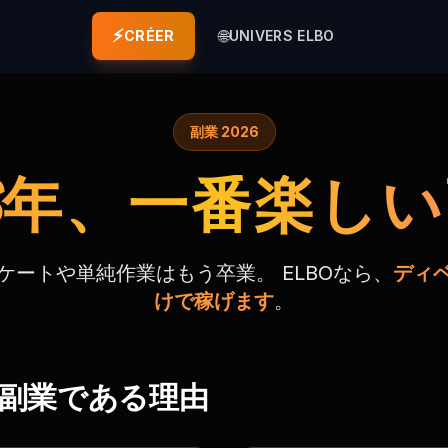
⚡
🌐
CRÉER
UNIVERS ELBO
副業 2026
26年、一番楽し
ケートや単純作業はもう卒業。 ELBOなら、
ディ
けで稼げます
。
の副業である理由