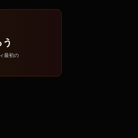
ろう
ィ最初の