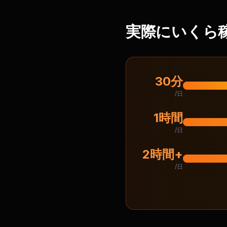
実際にいくら
30分
/日
1時間
/日
2時間+
/日