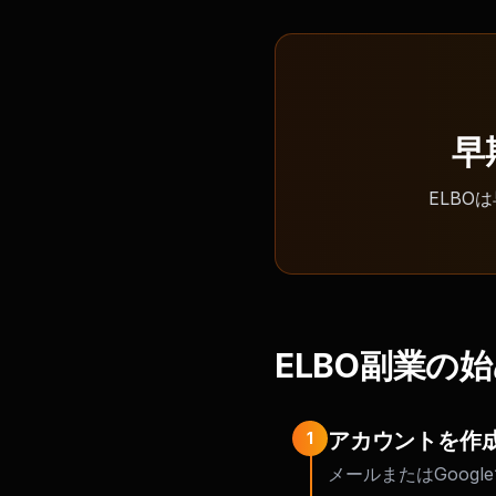
早
ELB
ELBO副業の
アカウントを作
1
メールまたはGoog