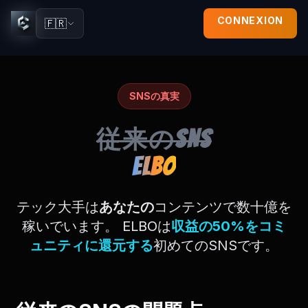
CONNEXION
🇫🇷
SNSの真実
従来のSNS
ELBO
テック大手は
あなたの
コンテンツで数十億を
稼いでいます。 ELBOは
収益の50%をコミ
ュニティに還元する
初めてのSNSです。