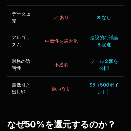
データ販
✅ あり
❌ なし
売
アルゴリ
建設的な議論
中毒性を最大化
ズム
を促進
財務の透
プール金額を
不透明
明性
公開
最低引き
$5（500ポイ
該当なし
出し額
ント）
なぜ50%を還元するのか？