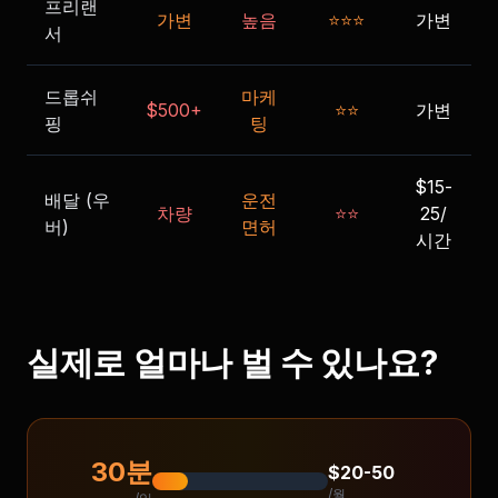
프리랜
가변
높음
⭐⭐⭐
가변
서
드롭쉬
마케
$500+
⭐⭐
가변
핑
팅
$15-
배달 (우
운전
차량
⭐⭐
25/
버)
면허
시간
실제로 얼마나 벌 수 있나요?
30분
$20-50
/월