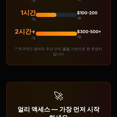
/일
1시간
$100-200
/월
/일
2시간+
$300-500+
/월
/일
* 적극적인 참여와 주간 수익 풀을 기반으로 한 추정치
입니다
🚀
얼리 액세스 — 가장 먼저 시작