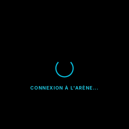
CONNEXION À L'ARÈNE...