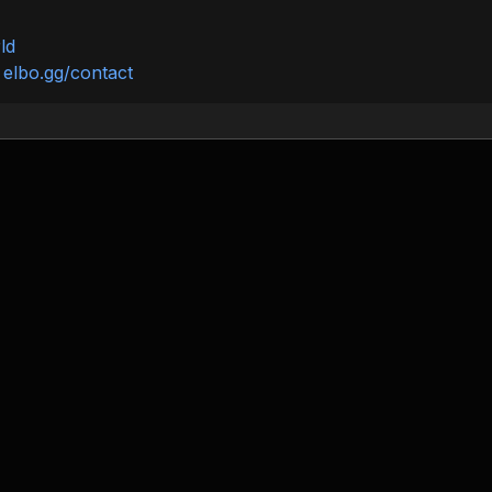
ld
:
elbo.gg/contact