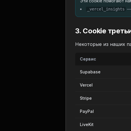
Эти cookie помогают на
— 
_vercel_insights
3. Cookie треть
Некоторые из наших па
Сервис
Supabase
Vercel
Stripe
PayPal
LiveKit