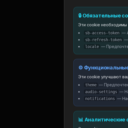
🔒 Обязательные c
Эти cookie необходимы 
— А
sb-access-token
— 
sb-refresh-token
— Предпочте
locale
⚙️ Функциональные
Эти cookie улучшают ва
— Предпочтен
theme
— На
audio-settings
— На
notifications
📊 Аналитические 