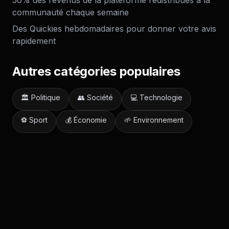
50% des revenus de la plateforme redistribués à la
communauté chaque semaine
Des Quickies hebdomadaires pour donner votre avis
rapidement
Autres catégories populaires
🏛️
Politique
👥
Société
💻
Technologie
⚽
Sport
💰
Économie
🌱
Environnement